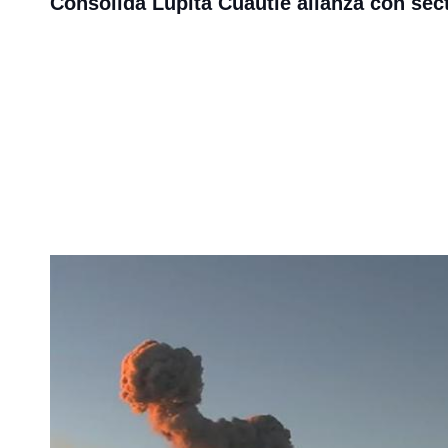
Consolida Lupita Cuautle alianza con sect