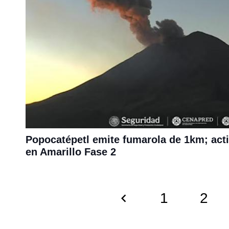
Popocatépetl emite fumarola de 1km; act
en Amarillo Fase 2
1
2