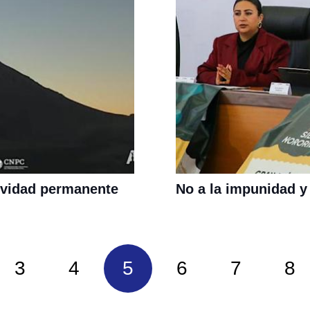
ividad permanente
No a la impunidad y 
3
4
5
6
7
8