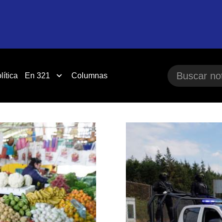
lítica
En 321
Columnas