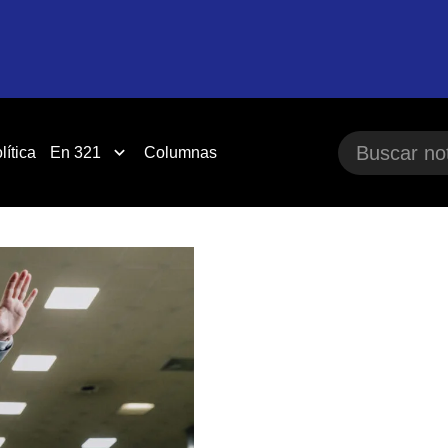
lítica
En 321
Columnas