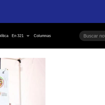
lítica
En 321
Columnas