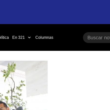
lítica
En 321
Columnas