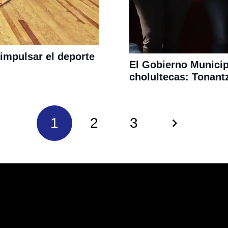
mpulsar el deporte
El Gobierno Municip
cholultecas: Tonant
1
2
3