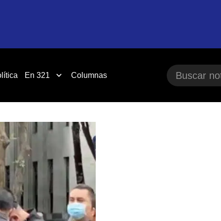
lítica
En 321
Columnas