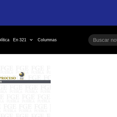
lítica
En 321
Columnas