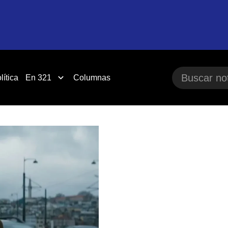
lítica
En 321
Columnas