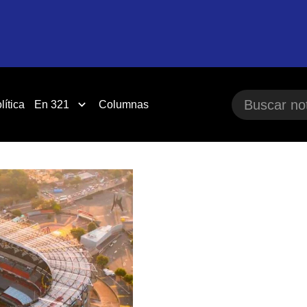
lítica
En 321
Columnas