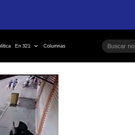
lítica
En 321
Columnas