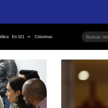
lítica
En 321
Columnas