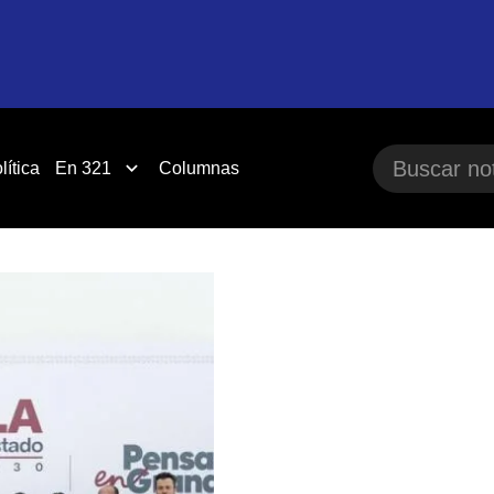
lítica
En 321
Columnas