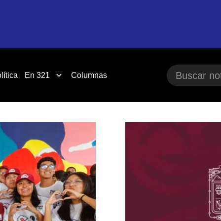
lítica
En 321
Columnas