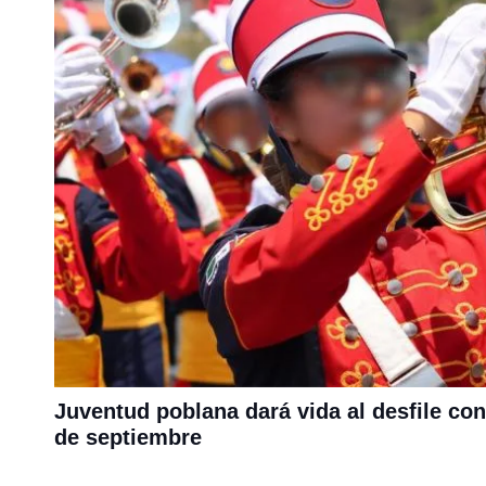
Juventud poblana dará vida al desfile co
de septiembre