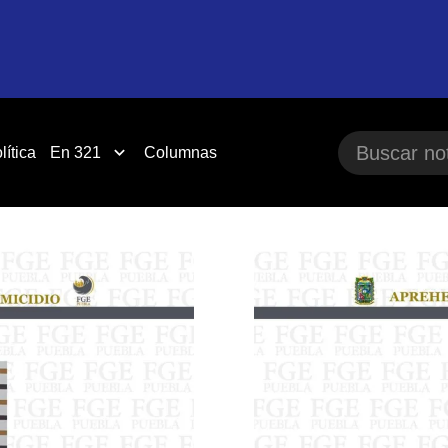
lítica
En 321
Columnas