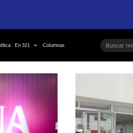
lítica
En 321
Columnas