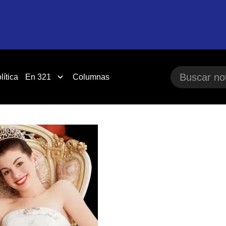
lítica
En 321
Columnas