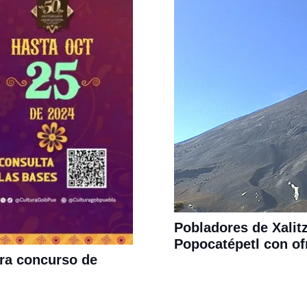
Pobladores de Xalit
Popocatépetl con o
ara concurso de