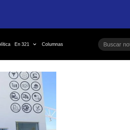
lítica
En 321
Columnas