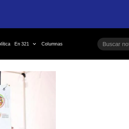
lítica
En 321
Columnas