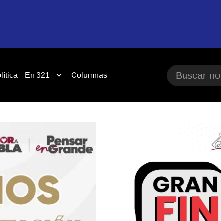
lítica
En 321
Columnas