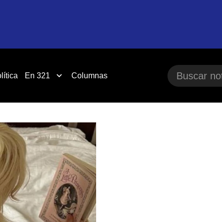
lítica
En 321
Columnas