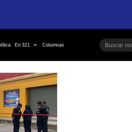
lítica
En 321
Columnas