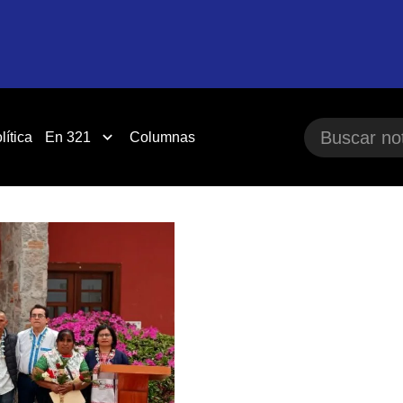
lítica
En 321
Columnas