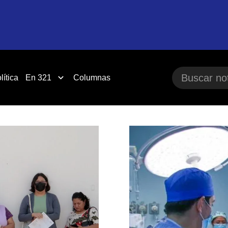
lítica
En 321
Columnas