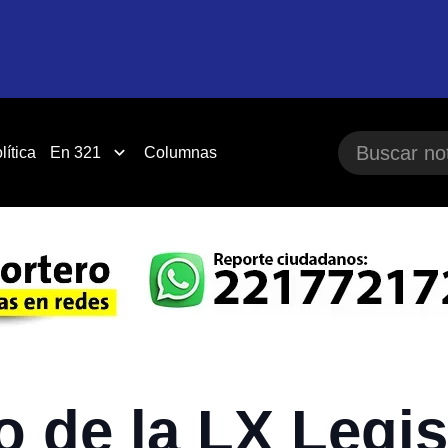
lítica
En 321
Columnas
 de la LX Legis