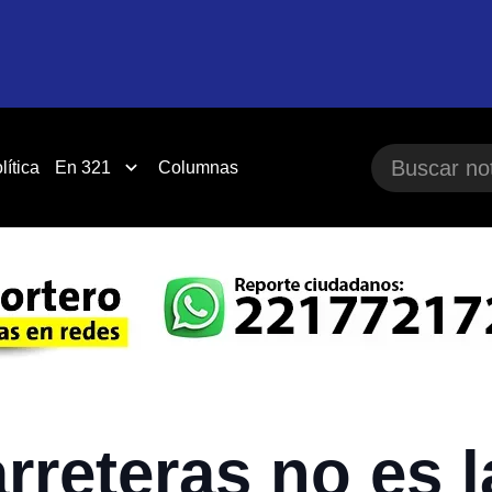
lítica
En 321
Columnas
arreteras no es 