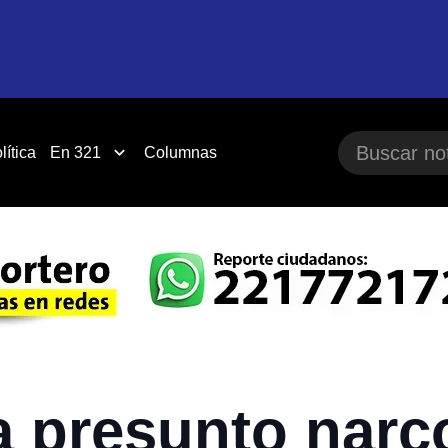
lítica
En 321
Columnas
a presunto nar