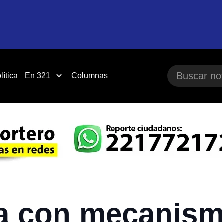
lítica
En 321
Columnas
a con mecanism