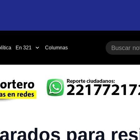
lítica
En 321
Columnas
rados para resis