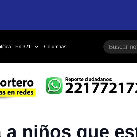
lítica
En 321
Columnas
 a niños que e