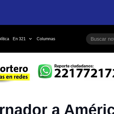
lítica
En 321
Columnas
rnador a Améri