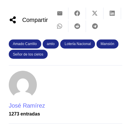
Compartir
Amado Carrillo
amlo
Lotería Nacional
Mansión
Señor de los cielos
José Ramírez
1273 entradas