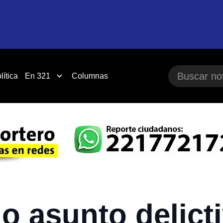
lítica
En 321
Columnas
o asunto delict