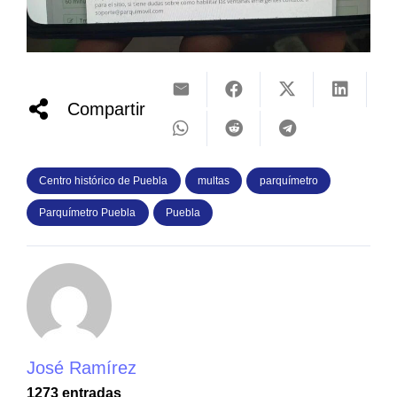
Compartir
Centro histórico de Puebla
multas
parquímetro
Parquímetro Puebla
Puebla
José Ramírez
1273 entradas