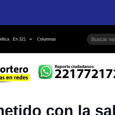
lítica
En 321
Columnas
tido con la sa