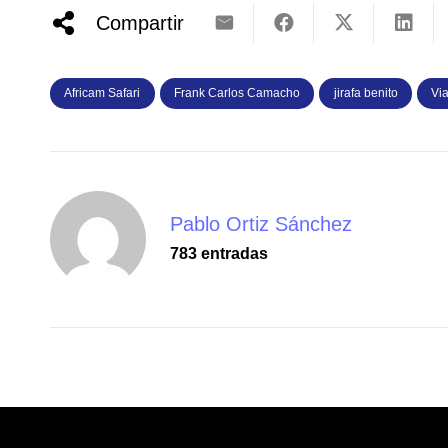
Compartir
Africam Safari
Frank Carlos Camacho
jirafa benito
Via
Pablo Ortiz Sánchez
783 entradas