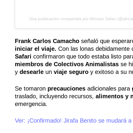
Una publicación compartida por Africam Safari (@afric
Frank Carlos Camacho
señaló que esperar
iniciar el viaje.
Con las lonas debidamente c
Safari
confirmaron que todo estaba listo para
miembros de Colectivos Animalistas
se hi
y
desearle
un
viaje seguro
y exitoso a su n
Se tomaron
precauciones
adicionales para
traslado, incluyendo recursos,
alimentos y 
emergencia.
Ver:
¡Confirmado! Jirafa Benito se mudará a