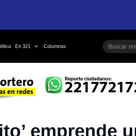
lítica
En 321
Columnas
nito’ emprende u