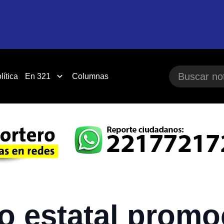
lítica
En 321
Columnas
o estatal promo