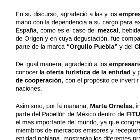
En su discurso, agradeció a las y los
empresa
mano con la dependencia a su cargo para exp
España, como es el caso del
mezcal
, bebid
de Origen y en cuya degustación, fue compa
parte de la marca
“Orgullo Puebla”
y del
Cl
De igual manera, agradeció a los
empresari
conocer la
oferta turística de la entidad
y p
de cooperación,
con el propósito de invertir
naciones.
Asimismo, por la mañana,
Marta Ornelas,
in
parte del Pabellón de México dentro de
FIT
el más importante del mundo, ya que congreg
miembros de mercados emisores y receptores,
entidad poblana, mostrarán los diferentes pro