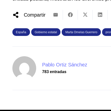
Compartir
España
Gobierno estatal
Marta Ornelas Guerrero
prom
Pablo Ortiz Sánchez
783 entradas