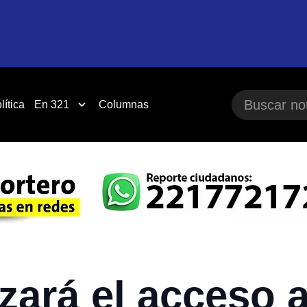
lítica
En 321
Columnas
zará el acceso 