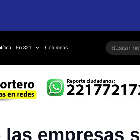
lítica
En 321
Columnas
 las empresas s