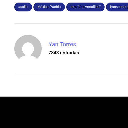
asalto
México-Puebla
ruta “Los Amarillos”
transporte 
Yan Torres
7843 entradas