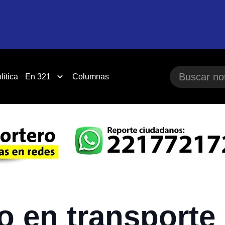
lítica
En 321
Columnas
o en transporte