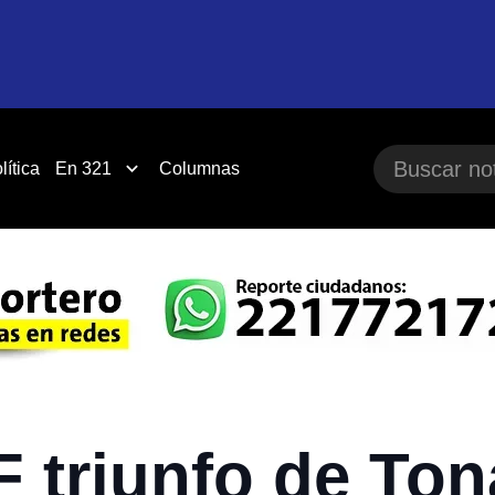
lítica
En 321
Columnas
F triunfo de Ton