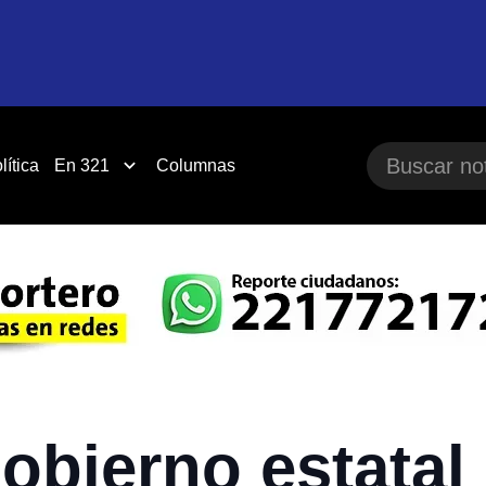
lítica
En 321
Columnas
obierno estatal