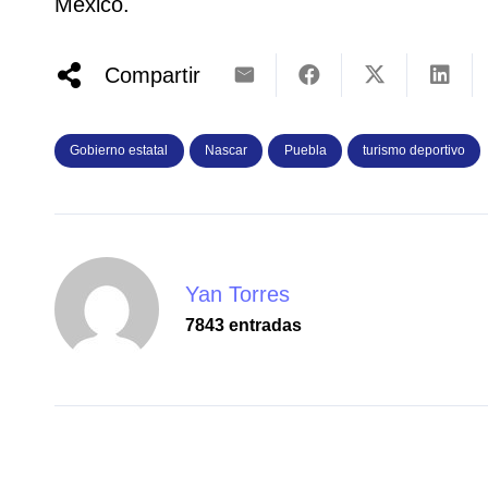
México.
Compartir
Gobierno estatal
Nascar
Puebla
turismo deportivo
Yan Torres
7843 entradas