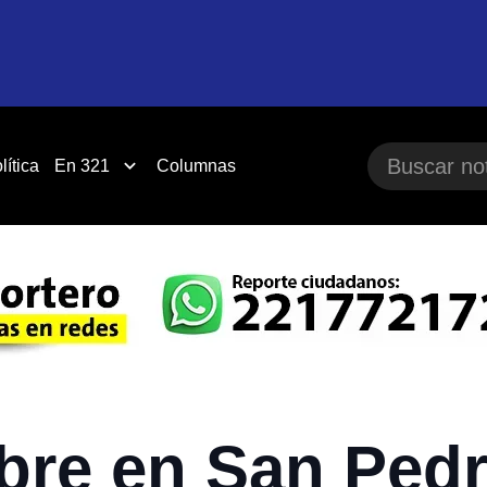
lítica
En 321
Columnas
bre en San Pedr