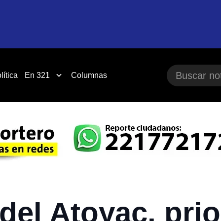
lítica
En 321
Columnas
del Atoyac, prio