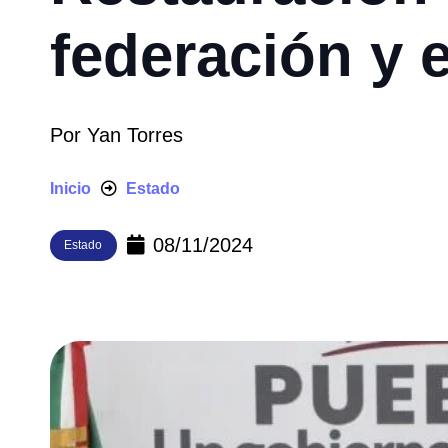
federación y 
Por
Yan Torres
Inicio
Estado
08/11/2024
Estado