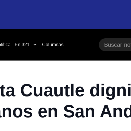
lítica
En 321
Columnas
ta Cuautle digni
anos en San And