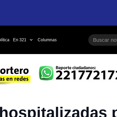
lítica
En 321
Columnas
hospitalizadas