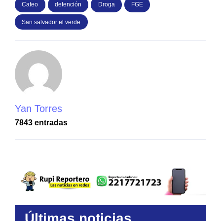
Cateo
detención
Droga
FGE
San salvador el verde
Yan Torres
7843 entradas
Últimas noticias