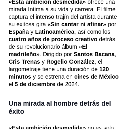
«Esta ambición desmedida»
ofrece una
mirada íntima a su vida y carrera. El filme
captura el intenso trajín del artista durante
su exitosa gira
«Sin cantar ni afinar»
por
España
y
Latinoamérica
, así como los
cuatro años de proceso creativo
detrás
de su revolucionario álbum
«El
madrileño»
. Dirigido por
Santos Bacana
,
Cris Trenas
y
Rogelio González
, el
largometraje tiene una duración de
120
minutos
y se estrena en
cines de México
el
5 de diciembre
de 2024.
Una mirada al hombre detrás del
éxito
«
Esta ambición desmedida
» no es solo