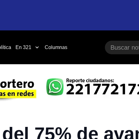
lítica
En 321
Columnas
del 75% de ava