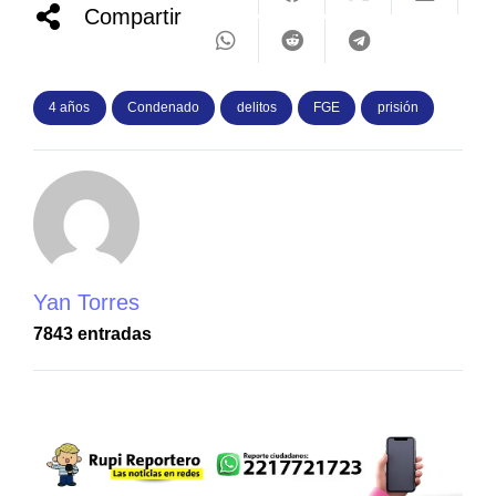
Compartir
4 años
Condenado
delitos
FGE
prisión
Yan Torres
7843 entradas